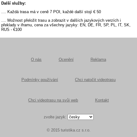
Další služby:
.... Každá trasa má v ceně 7 POI, každé další stojí € 50
.... Možnost přeložit trasu a zobrazit v dalších jazykových verzích i
překlady v iframu, cena za všechny jazyky: EN, DE, FR, SP, PL, IT, SK,
RUS - €100
O nás
Ocenění
Reklama
Podmínky používání
Chci natočit videotrasu
Chci videotrasu na svůj web
Kontakt
zvolte jazyk:
© 2015 turistika.cz s.r.o.