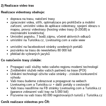
2) Realizace video tras
Realizace videotrasy obahuje:
doprava na trasu, natočení trasy
zpracování videa, stříh, optimalizace pro prohlížeče a mobilní
zařízení, umístění videa do aplikace videotrasy, spojení obrazu s
mapou, provoz videotrasy (hosting video trasy (5-20GB) a
mezinárodní konektivita)
Umístění popisku, 7 bodů zájmu, včetně aktivních odkazů
umístění na Turistika.cz, Livetouring.com a vaše www
umístění na facebookové stránky uvedených portálů
pozvánka na trasu do newsletteru 80 000 lidí
překlad do vybraných jazyků
Co natočením trasy získáte:
Propagaci vaší služby nebo vašeho regionu moderní technologií
Zviditelnění služeb nebo vašich partnerů na trase (POI)
Unikátní technologií oživíte vaše stránky - získáte konkurenční
výhodu
Vaši trasu budeme zobrazovat a propagovat na webech
Livetouring.com a Turistika.cz + další portály o cestování
Vaši trasu nasdílíme na FB stránky Livetouring.com a Turistika.cz
(garance zobrazení vaší tray na 5.000 lidí)
Pozveme na vaši trasu 60.000 registrovaných turistů z Turistika.cz
Ceník realizace videotras pro ČR: