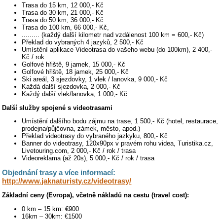
Trasa do 15 km, 12 000,- Kč
Trasa do 30 km, 21 000,- Kč
Trasa do 50 km, 36 000,- Kč
Trasa do 100 km, 66 000,- Kč,
......... (každý další kilometr nad vzdálenost 100 km = 600,- Kč)
Překlad do vybraných 4 jazyků, 2 500,- Kč
Umístění aplikace Videotrasa do vašeho webu (do 100km), 2 400,-
Kč / rok
Golfové hřiště, 9 jamek, 15 000,- Kč
Golfové hřiště, 18 jamek, 25 000,- Kč
Ski areál, 3 sjezdovky, 1 vlek / lanovka, 9 000,- Kč
Každá další sjezdovka, 2 000,- Kč
Každý další vlek/lanovka, 1 000,- Kč
Další služby spojené s videotrasami
Umístění dalšího bodu zájmu na trase, 1 500,- Kč (hotel, restaurace,
prodejna/půjčovna, zámek, město, apod.)
Překlad videotrasy do vybraného jazkyku, 800,- Kč
Banner do videotrasy, 120x90px v pravém rohu videa, Turistika.cz,
Livetouring.com, 2 000,- Kč / rok / trasa
Videoreklama (až 20s), 5 000,- Kč / rok / trasa
Objednání trasy a více informací:
http://www.jaknaturisty.cz/videotrasy/
Základní ceny (Evropa), včetně nákladů na cestu (travel cost):
0 km – 15 km: €900
16km – 30km: €1500