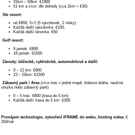
31km – 50km: €1900
51 km a více: dle dohody (cca 1km = €30)
Ski resort:
od €800, 5+2 (5 sjezdovek, 2 vleky)
Každá další sjezdovka: €100,
Každá další lanovka: €50
Golf resort:
9 jamek: €800,
18 jamek: €1500
Závody: běžecké, cyklistické, automobilové a další:
0 – 22 km: €800
23 – 55km: €1500
Zábavný park / Area
(více tras v jedné mapě: bobová dráha, naučná
stezka nebo zábavný park)
0 – 5 tras: €800 (trasa do 5 km)
Každá další trasa do 5 km: €300
Pronájem technologie, vytvoření IFRAME do webu, hosting videa:
€
250/rok