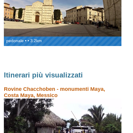
pedonale • • 3.2km
Itinerari più visualizzati
Rovine Chacchoben - monumenti Maya,
Costa Maya, Messico