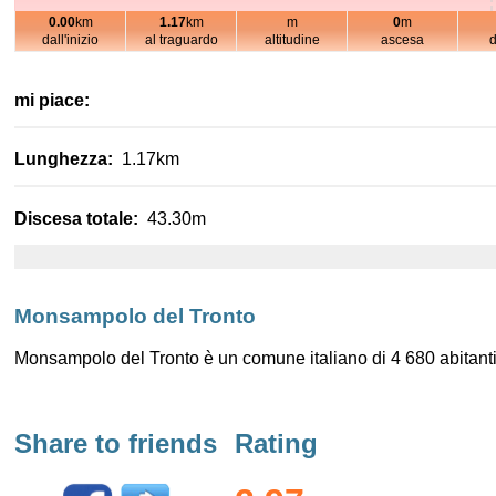
0.00
km
1.17
km
m
0
m
1k
100m
dall'inizio
al traguardo
altitudine
ascesa
mi piace:
200m
Lunghezza:
1.17km
Discesa totale:
43.30m
1k
100m
Monsampolo del Tronto
Monsampolo del Tronto è un comune italiano di 4 680 abitanti 
Share to friends
Rating