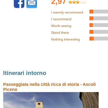
2,97
I warmly recommend
I recommend
Worth seeing
Stand there
Nothing interesting
Itinerari intorno
Passeggiata nella città ricca di storia - Ascoli
Piceno