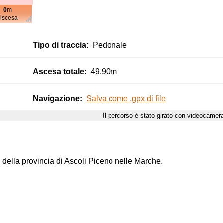
0
m
m
discesa
Tipo di traccia:
Pedonale
Ascesa totale:
49.90m
Navigazione:
Salva come .gpx di file
Il percorso è stato girato con videocame
m
della provincia di Ascoli Piceno nelle Marche.