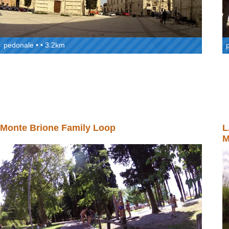
pedonale • • 3.2km
Monte Brione Family Loop
L
M