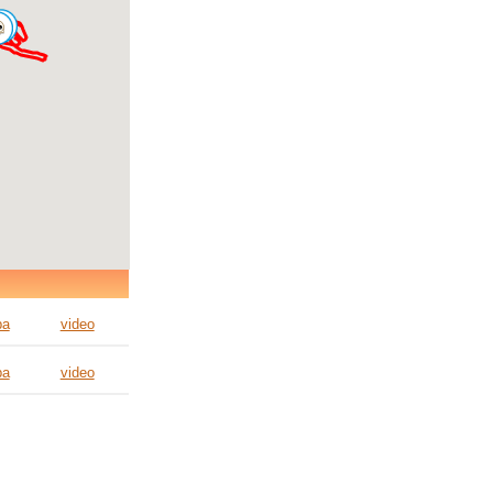
pa
video
pa
video