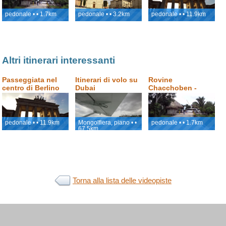
Messico
pedonale • • 1.7km
pedonale • • 3.2km
pedonale • • 11.9km
Altri itinerari interessanti
Passeggiata nel
Itinerari di volo su
Rovine
centro di Berlino
Dubai
Chacchoben -
monumenti Maya,
Costa Maya,
Messico
pedonale • • 11.9km
Mongolfiera, piano • •
pedonale • • 1.7km
67.5km
Torna alla lista delle videopiste