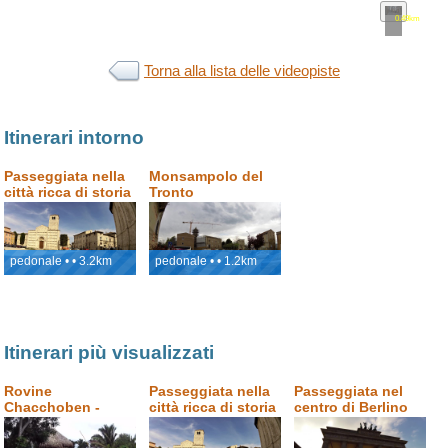
0.49km
•
map
Torna alla lista delle videopiste
Itinerari intorno
Passeggiata nella
Monsampolo del
città ricca di storia
Tronto
- Ascoli Piceno
pedonale • • 3.2km
pedonale • • 1.2km
Itinerari più visualizzati
Rovine
Passeggiata nella
Passeggiata nel
Chacchoben -
città ricca di storia
centro di Berlino
monumenti Maya,
- Ascoli Piceno
Costa Maya,