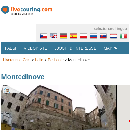
selezionare lingua
PAESI
VIDEOPISTE
LUOGHI DI INTERESSE
MAPPA
Livetouring.com
>
Italia
>
Pedonale
>
Montedinove
Montedinove