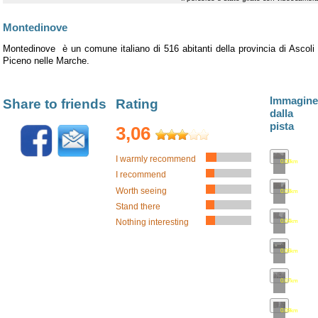
Montedinove
Montedinove è un comune italiano di 516 abitanti della provincia di Ascoli
Piceno nelle Marche.
Immagine
Share to friends
Rating
dalla
pista
3,06
I warmly recommend
0.00km
•
map
I recommend
Worth seeing
0.03km
•
map
Stand there
0.04km
•
map
Nothing interesting
0.06km
•
map
0.07km
•
map
0.09km
•
map