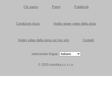
Chi siamo
Premi
Pubblicità
Condizioni d'uso
Voglio girare video della pista
Voglio video della pista sul mio sito
Contatti
selezionare lingua:
© 2015 turistika.cz s.r.o.